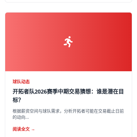
球队动态
开拓者队2026赛季中期交易猜想：谁是潜在目
标？
根据薪资空间与球队需求，分析开拓者可能在交易截止日前
的动向...
阅读全文 →