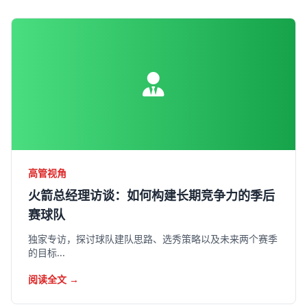
高管视角
火箭总经理访谈：如何构建长期竞争力的季后
赛球队
独家专访，探讨球队建队思路、选秀策略以及未来两个赛季
的目标...
阅读全文 →