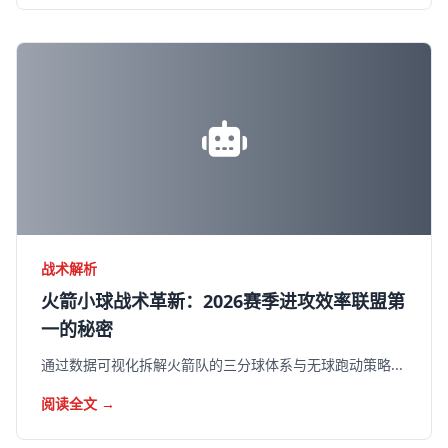
战术解析
火箭小球战术革新：2026赛季进攻效率联盟第
一的秘密
通过数据可视化拆解火箭队的三分球体系与无球跑动策略...
阅读全文 →