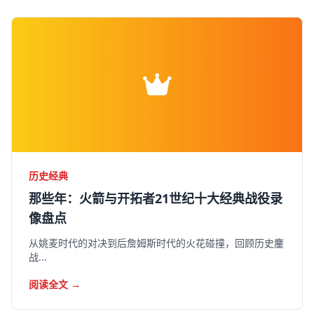
历史经典
那些年：火箭与开拓者21世纪十大经典战役录
像盘点
从姚麦时代的对决到后詹姆斯时代的火花碰撞，回顾历史鏖
战...
阅读全文 →