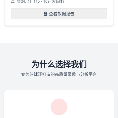
最终比分: 115 - 109 (火箭胜)
查看数据报告
为什么选择我们
专为篮球迷打造的高质量录像与分析平台